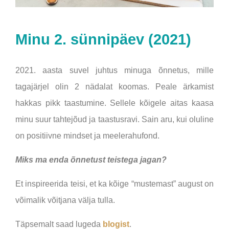
Minu 2. sünnipäev (2021)
2021. aasta suvel juhtus minuga õnnetus, mille
tagajärjel olin 2 nädalat koomas. Peale ärkamist
hakkas pikk taastumine. Sellele kõigele aitas kaasa
minu suur tahtejõud ja taastusravi. Sain aru, kui oluline
on positiivne mindset ja meelerahufond.
Miks ma enda õnnetust teistega jagan?
Et inspireerida teisi, et ka kõige “mustemast” august on
võimalik võitjana välja tulla.
Täpsemalt saad lugeda
blogist
.