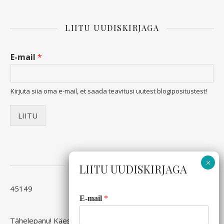
LIITU UUDISKIRJAGA
E-mail
*
Kirjuta siia oma e-mail, et saada teavitusi uutest blogipositustest!
LIITU
KÜLASTAJATE ARV
LIITU UUDISKIRJAGA
45149
E-mail
*
Tähelepanu! Käesoleval veebilehel kajastatud info on minu