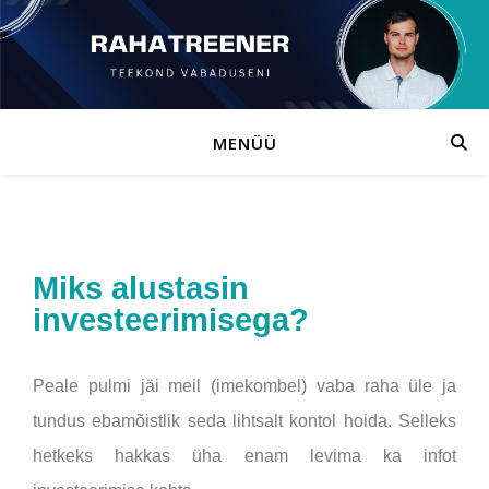
MENÜÜ
Miks alustasin
investeerimisega?
Peale pulmi jäi meil (imekombel) vaba raha üle ja
tundus ebamõistlik seda lihtsalt kontol hoida. Selleks
hetkeks hakkas üha enam levima ka infot