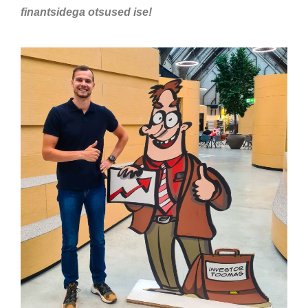
finantsidega otsused ise!