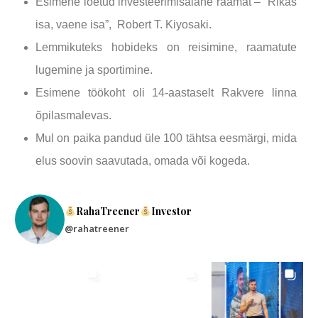
Esimene loetud investeerimisalane raamat – “Rikas
isa, vaene isa”, Robert T. Kiyosaki.
Lemmikuteks hobideks on reisimine, raamatute
lugemine ja sportimine.
Esimene töökoht oli 14-aastaselt Rakvere linna
õpilasmalevas.
Mul on paika pandud üle 100 tähtsa eesmärgi, mida
elus soovin saavutada, omada või kogeda.
RahaTreener
Investor
@rahatreener