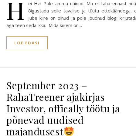
H
ei Hei Pole ammu näinud. Ma ei taha ennast nü
õigustada selle tavalise ja tüütu ettekäändega, 
jube kiire on olnud ja pole jõudnud blogi kirjutad
aga teen seda ikka. Mida kiirem on…
LOE EDASI
September 2023 –
RahaTreener ajakirjas
Investor, offically töötu ja
põnevad uudised
majandusest