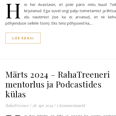
H
ei hei Avastasin, et pole päris mitu kuud Tei
kirjutanud. Ega suvel ongi palju toimetamist ja lihtsa
elu nautimist (ise ka ei arvanud, et nii keh
põhjenduse sellele toon). Eks teisi põhjuseid ka,…
LOE EDASI
Märts 2024 – RahaTreeneri
mentorlus ja Podcastides
külas
RahaTreener
/
28. apr 2024
/
5 Kommentaarid