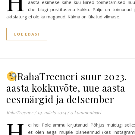
H
aasta esimese kahe kuu kiired toimetamised nü
ühe blogi postitusena kokku. Palju on toimunud 
aktsiaturg ei ole ka maganud. Käima on lükatud viimase…
LOE EDASI
RahaTreeneri suur 2023.
aasta kokkuvõte, uue aasta
eesmärgid ja detsember
RahaTreener
/
19. märts 2024
/
0 kommentaari
H
ei hei Pole ammu kirjutanud. Põhjus muidugi selle
et olen aega mujale planeerinud (kes instagram