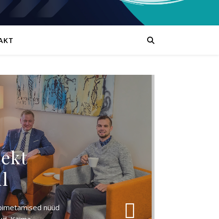
AKT
jekt
ul
 toimetamised nüüd