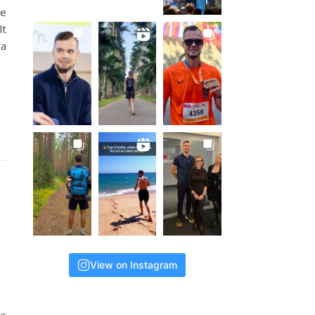
le
lt
va
View on Instagram