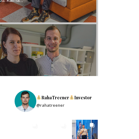
nud. Käima…
RahaTreener
Investor
@rahatreener