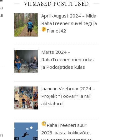
ne
VIIMASED POSTITUSED
ma
ui
Aprill-August 2024 – Mida
RahaTreener suvel tegi ja
Planet42
Märts 2024 –
RahaTreeneri mentorlus
ja Podcastides külas
Jaanuar-Veebruar 2024 –
Projekt “Töövari” ja ralli
aktsiaturul
RahaTreeneri suur
2023. aasta kokkuvõte,
an
uue aasta eesmärgid ja