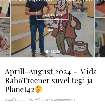
postitusena kokku. Palju on toimunud ja aktsiaturg ei ole ka maga
LOE EDASI
10. apr 2024
Aprill-August 2024 – Mida
RahaTreener suvel tegi ja
Planet42
RahaTreener
/
20. okt 2024
/
0 kommentaari