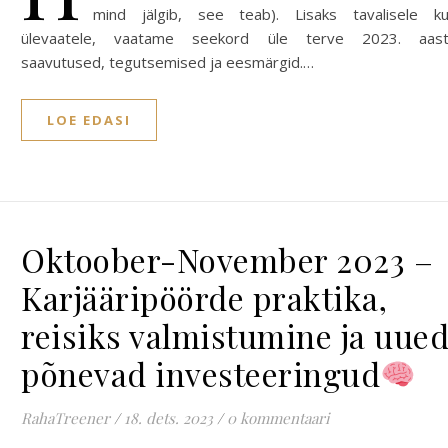
mind jälgib, see teab). Lisaks tavalisele k
ülevaatele, vaatame seekord üle terve 2023. aas
saavutused, tegutsemised ja eesmärgid.…
LOE EDASI
Oktoober-November 2023 –
Karjääripöörde praktika,
reisiks valmistumine ja uue
põnevad investeeringud
RahaTreener
/
18. dets. 2023
/
0 kommentaari