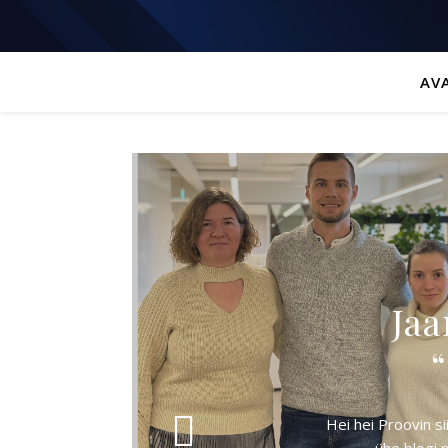
AV
Jaa
“
Hei hei Proovin s