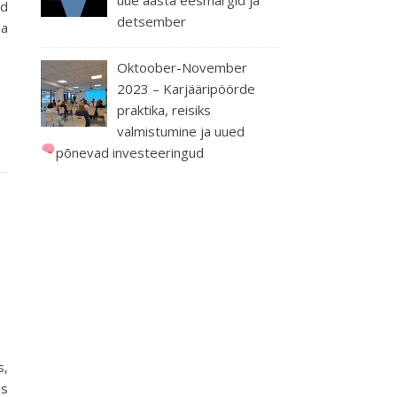
üd
detsember
ja
Oktoober-November
2023 – Karjääripöörde
praktika, reisiks
valmistumine ja uued
põnevad investeeringud
s,
is