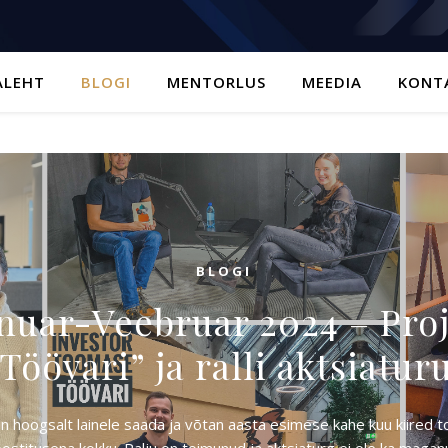
ALEHT
BLOGI
MENTORLUS
MEEDIA
KONT
BLOGI
nuar-Veebruar 2024 – Pro
Töövari” ja ralli aktsiatur
iin hoogsalt lainele saada ja võtan aasta esimese kahe kuu kiired