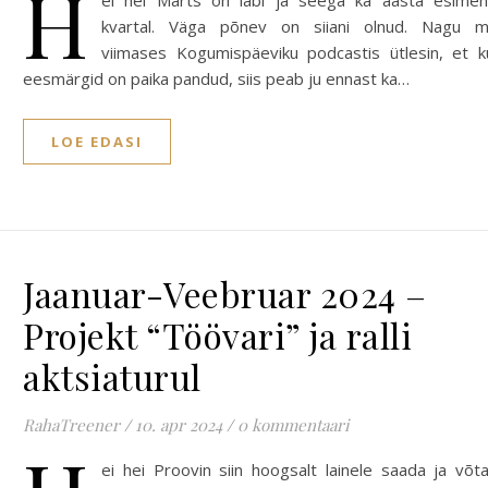
H
ei hei Märts on läbi ja seega ka aasta esime
kvartal. Väga põnev on siiani olnud. Nagu 
viimases Kogumispäeviku podcastis ütlesin, et k
eesmärgid on paika pandud, siis peab ju ennast ka…
LOE EDASI
Jaanuar-Veebruar 2024 –
Projekt “Töövari” ja ralli
aktsiaturul
RahaTreener
/
10. apr 2024
/
0 kommentaari
ei hei Proovin siin hoogsalt lainele saada ja võt